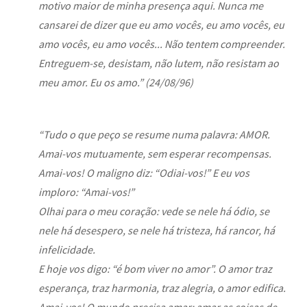
motivo maior de minha presença aqui. Nunca me
cansarei de dizer que eu amo vocês, eu amo vocês, eu
amo vocês, eu amo vocês... Não tentem compreender.
Entreguem-se, desistam, não lutem, não resistam ao
meu amor. Eu os amo.” (24/08/96)
“Tudo o que peço se resume numa palavra: AMOR.
Amai-vos mutuamente, sem esperar recompensas.
Amai-vos! O maligno diz: “Odiai-vos!” E eu vos
imploro: “Amai-vos!”
Olhai para o meu coração: vede se nele há ódio, se
nele há desespero, se nele há tristeza, há rancor, há
infelicidade.
E hoje vos digo: “é bom viver no amor”. O amor traz
esperança, traz harmonia, traz alegria, o amor edifica.
Amai-vos! O mundo precisa amar: amar as coisas de